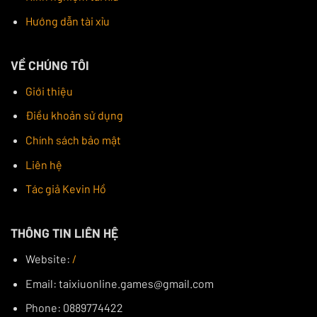
Hướng dẫn tài xỉu
VỀ CHÚNG TÔI
Giới thiệu
Điều khoản sử dụng
Chính sách bảo mật
Liên hệ
Tác giả Kevin Hồ
THÔNG TIN LIÊN HỆ
Website:
/
Email:
taixiuonline.games@gmail.com
Phone: 0889774422