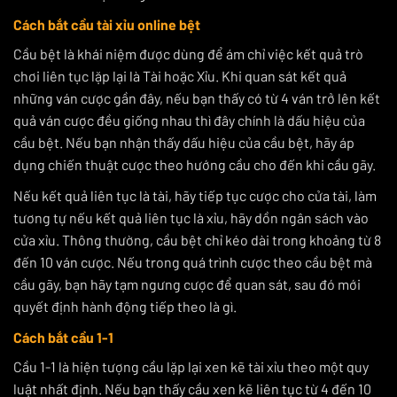
Cách bắt cầu tài xỉu online bệt
Cầu bệt là khái niệm được dùng để ám chỉ việc kết quả trò
chơi liên tục lặp lại là Tài hoặc Xỉu. Khi quan sát kết quả
những ván cược gần đây, nếu bạn thấy có từ 4 ván trở lên kết
quả ván cược đều giống nhau thì đây chính là dấu hiệu của
cầu bệt. Nếu bạn nhận thấy dấu hiệu của cầu bệt, hãy áp
dụng chiến thuật cược theo hướng cầu cho đến khi cầu gãy.
Nếu kết quả liên tục là tài, hãy tiếp tục cược cho cửa tài, làm
tương tự nếu kết quả liên tục là xỉu, hãy dồn ngân sách vào
cửa xỉu. Thông thường, cầu bệt chỉ kéo dài trong khoảng từ 8
đến 10 ván cược. Nếu trong quá trình cược theo cầu bệt mà
cầu gãy, bạn hãy tạm ngưng cược để quan sát, sau đó mới
quyết định hành động tiếp theo là gì.
Cách bắt cầu 1-1
Cầu 1-1 là hiện tượng cầu lặp lại xen kẽ tài xỉu theo một quy
luật nhất định. Nếu bạn thấy cầu xen kẽ liên tục từ 4 đến 10