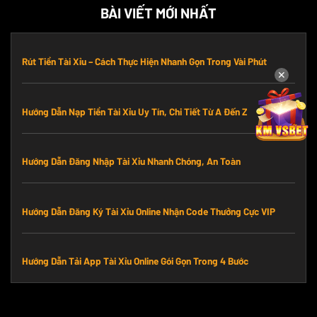
BÀI VIẾT MỚI NHẤT
Rút Tiền Tài Xỉu – Cách Thực Hiện Nhanh Gọn Trong Vài Phút
✕
Hướng Dẫn Nạp Tiền Tài Xỉu Uy Tín, Chi Tiết Từ A Đến Z
Hướng Dẫn Đăng Nhập Tài Xỉu Nhanh Chóng, An Toàn
Hướng Dẫn Đăng Ký Tài Xỉu Online Nhận Code Thưởng Cực VIP
Hướng Dẫn Tải App Tài Xỉu Online Gói Gọn Trong 4 Bước