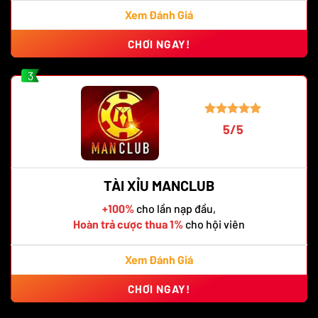
Xem Đánh Giá
CHƠI NGAY!
3
5/5
TÀI XỈU MANCLUB
+100%
cho lần nạp đầu,
Hoàn trả cược thua 1%
cho hội viên
Xem Đánh Giá
CHƠI NGAY!