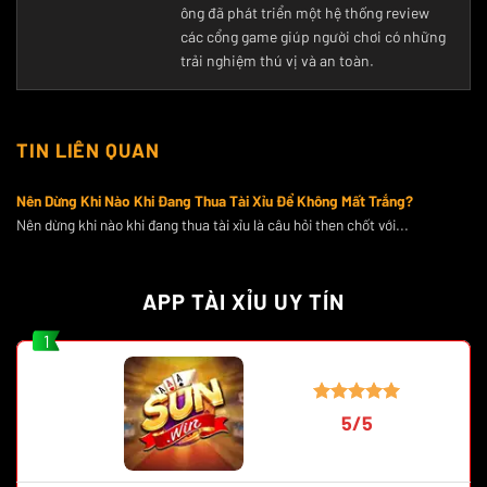
ông đã phát triển một hệ thống review
các cổng game giúp người chơi có những
trải nghiệm thú vị và an toàn.
TIN LIÊN QUAN
Nên Dừng Khi Nào Khi Đang Thua Tài Xỉu Để Không Mất Trắng?
Nên dừng khi nào khi đang thua tài xỉu là câu hỏi then chốt với...
APP TÀI XỈU UY TÍN
1
5/5