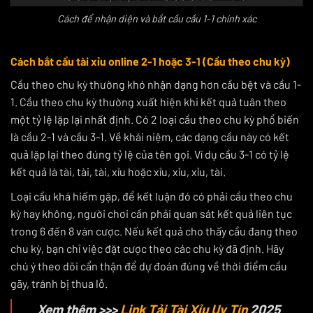
Cách để nhận diện và bắt cầu cầu 1-1 chính xác
Cách bắt cầu tài xỉu online 2-1 hoặc 3-1 (Cầu theo chu kỳ)
Cầu theo chu kỳ thường khó nhận dạng hơn cầu bệt và cầu 1-
1. Cầu theo chu kỳ thường xuất hiện khi kết quả tuân theo
một tỷ lệ lặp lại nhất định. Có 2 loại cầu theo chu kỳ phổ biến
là cầu 2-1 và cầu 3-1. Về khái niệm, các dạng cầu này có kết
quả lặp lại theo đúng tỷ lệ của tên gọi. Ví dụ cầu 3-1 có tỷ lệ
kết quả là tài, tài, tài, xỉu hoặc xỉu, xỉu, xỉu, tài.
Loại cầu khá hiếm gặp, để kết luận đó có phải cầu theo chu
kỳ hay không, người chơi cần phải quan sát kết quả liên tục
trong 6 đến 8 ván cược. Nếu kết quả cho thấy cầu đang theo
chu kỳ, bạn chỉ việc đặt cược theo các chu kỳ đã định. Hãy
chú ý theo dõi cẩn thận để dự đoán đúng về thời điểm cầu
gãy, tránh bị thua lỗ.
Xem thêm >>>
Link Tải Tài Xỉu Uy Tín
2025