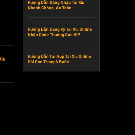
Hướng Dẫn Đăng Nhập Tài Xỉu
Nhanh Chóng, An Toàn
Hướng Dẫn Đăng Ký Tài Xỉu Online
Nhận Code Thưởng Cực VIP
Hướng Dẫn Tải App Tài Xỉu Online
Xỉu
Gói Gọn Trong 4 Bước
c