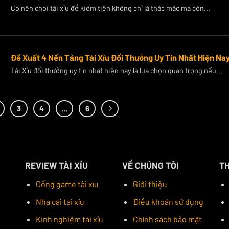
Có nên chơi tài xỉu để kiếm tiền không chỉ là thắc mắc mà còn...
Đề Xuất 4 Nền Tảng Tài Xỉu Đổi Thưởng Uy Tín Nhất Hiện Na
Tài Xỉu đổi thưởng uy tín nhất hiện nay là lựa chọn quan trọng nếu...
3
4
…
6
REVIEW TÀI XỈU
VỀ CHÚNG TÔI
TH
Cổng game tài xỉu
Giới thiệu
Nhà cái tài xỉu
Điều khoản sử dụng
Kinh nghiệm tài xỉu
Chính sách bảo mật