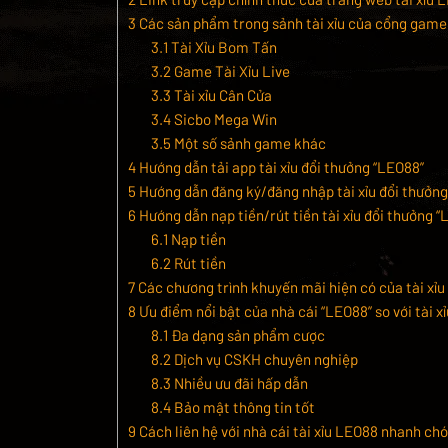
3
Các sản phẩm trong sảnh tài xỉu của cổng game
3.1
Tài Xỉu Bom Tấn
3.2
Game Tài Xỉu Live
3.3
Tài xỉu Cân Cửa
3.4
Sicbo Mega Win
3.5
Một số sảnh game khác
4
Hướng dẫn tải app tài xỉu đổi thưởng “LEO88”
5
Hướng dẫn đăng ký/đăng nhập tài xỉu đổi thưởng
6
Hướng dẫn nạp tiền/rút tiền tài xỉu đổi thưởng “
6.1
Nạp tiền
6.2
Rút tiền
7
Các chương trình khuyến mãi hiện có của tài xỉu
8
Ưu điểm nổi bật của nhà cái “LEO88” so với tài x
8.1
Đa dạng sản phẩm cược
8.2
Dịch vụ CSKH chuyên nghiệp
8.3
Nhiều ưu đãi hấp dẫn
8.4
Bảo mật thông tin tốt
9
Cách liên hệ với nhà cái tài xỉu LEO88 nhanh ch