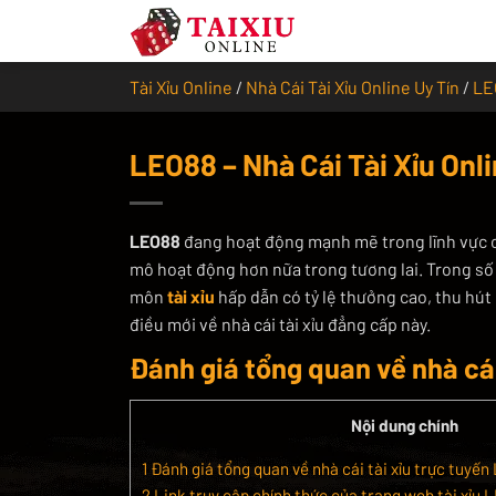
Skip
to
content
Tài Xỉu Online
/
Nhà Cái Tài Xỉu Online Uy Tín
/
LE
LEO88 – Nhà Cái Tài Xỉu On
LEO88
đang hoạt động mạnh mẽ trong lĩnh vực c
mô hoạt động hơn nữa trong tương lai. Trong số 
môn
tài xỉu
hấp dẫn có tỷ lệ thưởng cao, thu hút
điều mới về nhà cái tài xỉu đẳng cấp này.
Đánh giá tổng quan về nhà cái
Nội dung chính
1
Đánh giá tổng quan về nhà cái tài xỉu trực tuyế
2
Link truy cập chính thức của trang web tài xỉu 