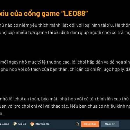
 xỉu của cổng game “LEO88”
ủ nào có niềm yêu thích mãnh liệt đối với loại hình tài xỉu. Hệ th
ng cấp nhiều tựa game tài xỉu đình đám giúp người chơi có trải 
 mỗi ngày nhờ mức tỷ lệ thưởng cao, lối chơi hấp dẫn và đồ họa si
hù hợp với sở thích của bạn thân, chỉ cần có chiến lược hợp lý, đâ
ờ lối chơi an toàn, bảo mật, phù hợp với cả tân binh lẫn cao thủ 
en với trò chơi chỉ với vài thao tác. Nếu bạn chưa có nhiều kinh 
n.