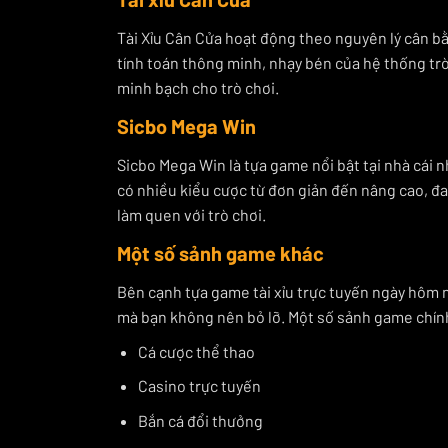
Tài Xỉu Cân Cửa hoạt động theo nguyên lý cân bằn
tính toán thông minh, nhạy bén của hệ thống trò 
minh bạch cho trò chơi.
Sicbo Mega Win
Sicbo Mega Win là tựa game nổi bật tại nhà cái
có nhiều kiểu cược từ đơn giản đến nâng cao, đ
làm quen với trò chơi.
Một số sảnh game khác
Bên cạnh tựa game tài xỉu trực tuyến ngày hôm 
mà bạn không nên bỏ lỡ. Một số sảnh game chính
Cá cược thể thao
Casino trực tuyến
Bắn cá đổi thưởng