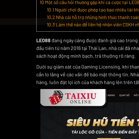
10
Một số câu hỏi thường gặp khi cá cược tại LEO
10.1
Người chơi được phép tạo bao nhiêu tài kh
10.2
Nhà cái hỗ trợ những hình thức thanh toán
10.3
Làm thế nào để liên hệ nhân viên CSKH nh
LEO88
đang ngày càng được đánh giá cao trong lĩn
đầu tiên từ năm 2016 tại Thái Lan, nhà cái đã n
sách hoạt động minh bạch, trả thưởng rõ ràng.
Dưới sự giám sát của Gaming Licensing, khi tham 
cần lo lắng về các vấn đề bảo mật thông tin. Nhà
hàng, luôn đặt lợi ích của khách hàng lên trên tất