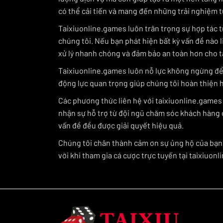
có thể cải tiến và mang đến những trải nghiệm t
Taixiuonline.games luôn trân trọng sự hợp tác 
chúng tôi. Nếu bạn phát hiện bất kỳ vấn đề nào 
xử lý nhanh chóng và đảm bảo an toàn hơn cho tấ
Taixiuonline.games luôn nỗ lực không ngừng để m
động lực quan trọng giúp chúng tôi hoàn thiện 
Các phương thức liên hệ với taixiuonline.games 
nhận sự hỗ trợ từ đội ngũ chăm sóc khách hàng 
vấn đề đều được giải quyết hiệu quả.
Chúng tôi chân thành cảm ơn sự ủng hộ của bạn 
vời khi tham gia cá cược trực tuyến tại taixiuon