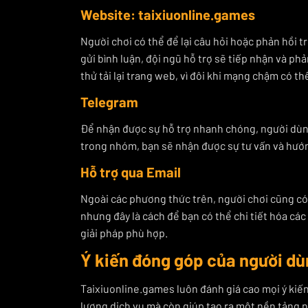
Website: taixiuonline.games
Người chơi có thể để lại câu hỏi hoặc phản hồi 
gửi bình luận, đội ngũ hỗ trợ sẽ tiếp nhận và ph
thử tải lại trang web, vì đôi khi mạng chậm có t
Telegram
Để nhận được sự hỗ trợ nhanh chóng, người dùng
trong nhóm, bạn sẽ nhận được sự tư vấn và hướng
Hỗ trợ qua Email
Ngoài các phương thức trên, người chơi cũng có 
nhưng đây là cách để bạn có thể chi tiết hóa cá
giải pháp phù hợp.
Ý kiến đóng góp của người d
Taixiuonline.games luôn đánh giá cao mọi ý kiến
lượng dịch vụ mà còn giúp tạo ra một nền tảng n