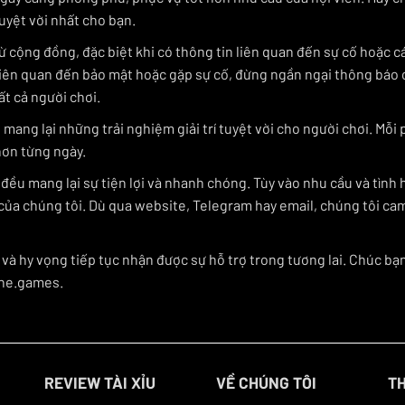
uyệt vời nhất cho bạn.
từ cộng đồng, đặc biệt khi có thông tin liên quan đến sự cố hoặ
liên quan đến bảo mật hoặc gặp sự cố, đừng ngần ngại thông báo c
t cả người chơi.
ang lại những trải nghiệm giải trí tuyệt vời cho người chơi. Mỗi
hơn từng ngày.
đều mang lại sự tiện lợi và nhanh chóng. Tùy vào nhu cầu và tình
của chúng tôi. Dù qua website, Telegram hay email, chúng tôi c
và hy vọng tiếp tục nhận được sự hỗ trợ trong tương lai. Chúc bạ
line.games.
REVIEW TÀI XỈU
VỀ CHÚNG TÔI
TH