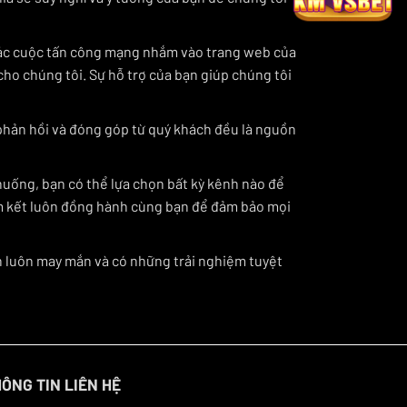
c các cuộc tấn công mạng nhắm vào trang web của
ho chúng tôi. Sự hỗ trợ của bạn giúp chúng tôi
 phản hồi và đóng góp từ quý khách đều là nguồn
 huống, bạn có thể lựa chọn bất kỳ kênh nào để
am kết luôn đồng hành cùng bạn để đảm bảo mọi
n luôn may mắn và có những trải nghiệm tuyệt
ÔNG TIN LIÊN HỆ