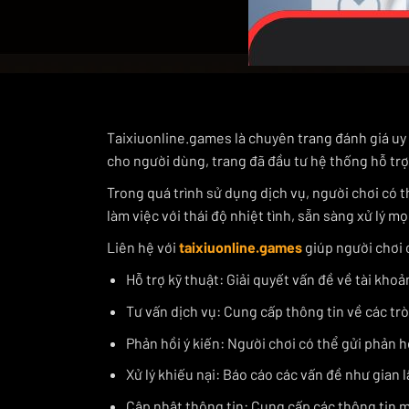
Taixiuonline.games là chuyên trang đánh giá uy 
cho người dùng, trang đã đầu tư hệ thống hỗ tr
Trong quá trình sử dụng dịch vụ, người chơi có 
làm việc với thái độ nhiệt tình, sẵn sàng xử lý m
Liên hệ với
taixiuonline.games
giúp người chơi 
Hỗ trợ kỹ thuật: Giải quyết vấn đề về tài khoả
Tư vấn dịch vụ: Cung cấp thông tin về các tr
Phản hồi ý kiến: Người chơi có thể gửi phản h
Xử lý khiếu nại: Báo cáo các vấn đề như gian 
Cập nhật thông tin: Cung cấp các thông tin mớ