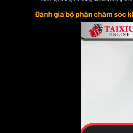
Đánh giá bộ phận chăm sóc 