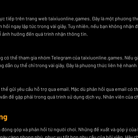
trực tiếp trên trang web taixiuonline.games. Đây là một phương th
ản hồi ngay lập tức trong vài giây. Tuy nhiên, nếu bạn không nhận đ
hể ảnh hưởng đến quá trình nhận thông tin.
 có thể tham gia nhóm Telegram của taixiuonline.games. Nếu gặp 
 dẫn cụ thể chỉ trong vài giây. Đây là phương thức liên hệ nhanh 
thể gửi yêu cầu hỗ trợ qua email. Mặc dù phản hồi qua email có th
c vấn đề gặp phải trong quá trình sử dụng dịch vụ. Nhân viên của
ùng
 đóng góp và phản hồi từ người chơi. Những đề xuất và góp ý của
gày càng phong phú, phục vụ tốt hơn nhu cầu của hội viên. Hãy ch