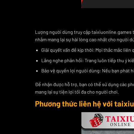
Lượng người dùng truy cập taixiuonline.games t
nhằm mang lại sự hài lòng cao nhất cho người d
Giải quyết vấn đề kịp thời: Mọi thắc mắc liên
Lắng nghe phản hồi: Trang luôn tiếp thu ý ki
Bảo vệ quyền lợi người dùng: Nếu bạn phát hiệ
Để nhận được hỗ trợ, bạn có thể sử dụng các ph
mang lại sự tiện lợi tối đa cho người chơi.
Phương thức liên hệ với taix