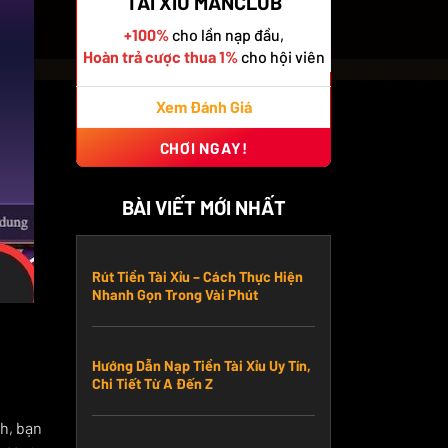
TÀI XỈU MANCLUB
+100%
cho lần nạp đầu,
Hoàn trả cược thua 1%
cho hội viên
Xem Đánh Giá
CHƠI NGAY!
BÀI VIẾT MỚI NHẤT
Rút Tiền Tài Xỉu – Cách Thực Hiện
Nhanh Gọn Trong Vài Phút
Hướng Dẫn Nạp Tiền Tài Xỉu Uy Tín,
Chi Tiết Từ A Đến Z
h, bạn