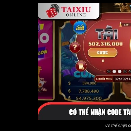
Có thể nhận co