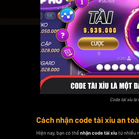
Code tài xỉu l
Cách nhận code tài xỉu an to
Hiện nay, bạn có thể
nhận code tài xỉu
từ nhiều 