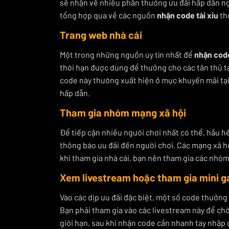
sẽ nhận về nhiều phần thưởng ưu đãi hấp dẫn ng
tổng hợp qua về các nguồn
nhận code tài xỉu
th
Trang web nhà cái
Một trong những nguồn uy tín nhất để
nhận code
thời hạn được dùng để thưởng cho các tân thủ tạ
code này thường xuất hiện ở mục khuyến mãi tại
hấp dẫn.
Tham gia nhóm mạng xã hội
Để tiếp cận nhiều người chơi nhất có thể, hầu hế
thông báo ưu đãi đến người chơi. Các mạng xã 
khi tham gia nhà cái, bạn nên tham gia các nhó
Xem livestream hoặc tham gia mini 
Vào các dịp ưu đãi đặc biệt, một số code thưởng 
Bạn phải tham gia vào các livestream này để ch
giới hạn, sau khi nhận code cần nhanh tay nhập 