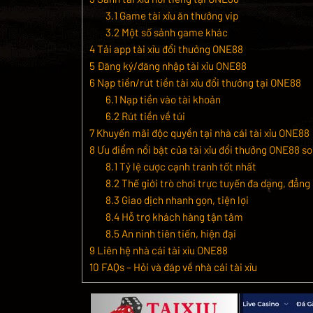
3.1
Game tài xỉu ăn thưởng vip
3.2
Một số sảnh game khác
4
Tải app tài xỉu đổi thưởng ONE88
5
Đăng ký/đăng nhập tài xỉu ONE88
6
Nạp tiền/rút tiền tài xỉu đổi thưởng tại ONE88
6.1
Nạp tiền vào tài khoản
6.2
Rút tiền về túi
7
Khuyến mãi độc quyền tại nhà cái tài xỉu ONE88
8
Ưu điểm nổi bật của tài xỉu đổi thưởng ONE88 so 
8.1
Tỷ lệ cược cạnh tranh tốt nhất
8.2
Thế giới trò chơi trực tuyến đa dạng, đẳng
8.3
Giao dịch nhanh gọn, tiện lợi
8.4
Hỗ trợ khách hàng tận tâm
8.5
An ninh tiên tiến, hiện đại
9
Liên hệ nhà cái tài xỉu ONE88
10
FAQs – Hỏi và đáp về nhà cái tài xỉu