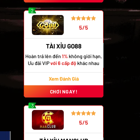
2
5/5
TÀI XỈU GO88
Hoàn trả lên đến
1%
không giới hạn,
Ưu đãi VIP
với 6 cấp độ
khác nhau
Xem Đánh Giá
CHƠI NGAY!
3
5/5