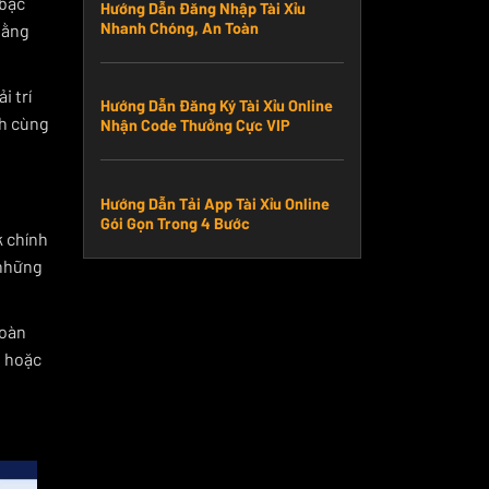
 bạc
Hướng Dẫn Đăng Nhập Tài Xỉu
Nhanh Chóng, An Toàn
bằng
i trí
Hướng Dẫn Đăng Ký Tài Xỉu Online
nh cùng
Nhận Code Thưởng Cực VIP
Hướng Dẫn Tải App Tài Xỉu Online
Gói Gọn Trong 4 Bước
k chính
 những
toàn
n hoặc