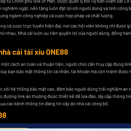
hép từ Chính phủ Isle of Man. Được quản lý bởi Ủy ban Giám sát Cờ
ẩn nghiêm ngặt, nền tảng luôn đặt lợi ích người dùng và tính công 
 dựng ngành công nghiệp cá cược hợp pháp và chất lượng.
 cá cược trực tuyến hiện đại, nơi các hội viên không chỉ được giả
 từ nhau. Nhà cái luôn ưu tiên quyền lợi của người dùng, đồng hà
nhà cái tài xỉu ONE88
 một cách an toàn và thuận tiện, người chơi cần truy cập đúng lin
giúp bạn bảo mật thông tin cá nhân, tài khoản mà còn tránh được
c với hệ thống bảo mật cao, đảm bảo người dùng trải nghiệm an 
 các đường link ảo thường được thiết kế để lừa đảo, lấy cắp thông ti
p qua các kênh thông tin đáng tin cậy do nhà cái công bố.
88