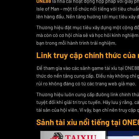
ONE88
là nhà cái hoạt động hợp pháp với giấy p
Isle of Man – một tổ chức nổi tiếng với tiêu chu
lên hàng đầu. Nền tảng hướng tới mục tiêu xây
Thương hiệu đặt mục tiêu xây dựng một cộng đồng
mà còn có cơ hội chia sẻ và học hỏi kinh nghiệm
bạn trong mỗi hành trình trải nghiệm.
Link truy cập chính thức của 
Để tham gia vào các sảnh game tài xỉu tại ONE88
thức do nền tảng cung cấp. Điều này không chỉ 
rủi ro không đáng có từ các trang web giả mạo.
Thương hiệu luôn cung cấp đường link chính thứ
tuyệt đối khi giải trí trực tuyến. Hãy lưu ý rằng,
tài sản của hội viên. Vì vậy, bạn chỉ nên truy cậ
Sảnh tài xỉu nổi tiếng tại ONE