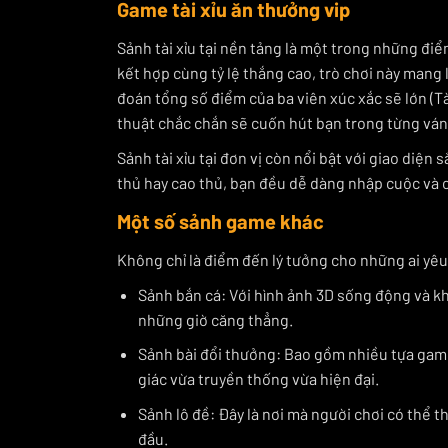
Game tài xỉu ăn thưởng vip
Sảnh tài xỉu tại nền tảng là một trong những điể
kết hợp cùng tỷ lệ thắng cao, trò chơi này mang 
đoán tổng số điểm của ba viên xúc xắc sẽ lớn (Tà
thuật chắc chắn sẽ cuốn hút bạn trong từng ván
Sảnh tài xỉu tại đơn vị còn nổi bật với giao diện 
thủ hay cao thủ, bạn đều dễ dàng nhập cuộc và cả
Một số sảnh game khác
Không chỉ là điểm đến lý tưởng cho những ai yêu 
Sảnh bắn cá: Với hình ảnh 3D sống động và k
những giờ căng thẳng.
Sảnh bài đổi thưởng: Bao gồm nhiều tựa gam
giác vừa truyền thống vừa hiện đại.
Sảnh lô đề: Đây là nơi mà người chơi có thể t
đầu.