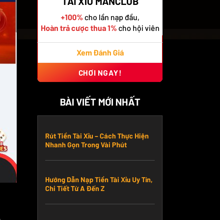
TÀI XỈU MANCLUB
+100%
cho lần nạp đầu,
Hoàn trả cược thua 1%
cho hội viên
Xem Đánh Giá
CHƠI NGAY!
BÀI VIẾT MỚI NHẤT
Rút Tiền Tài Xỉu – Cách Thực Hiện
Nhanh Gọn Trong Vài Phút
Hướng Dẫn Nạp Tiền Tài Xỉu Uy Tín,
Chi Tiết Từ A Đến Z