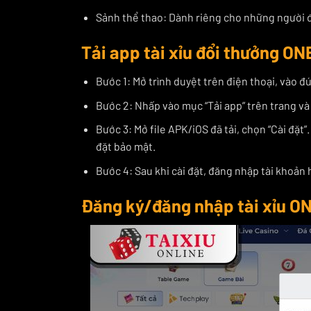
Sảnh thể thao: Dành riêng cho những người 
Tải app tài xỉu đổi thưởng O
Bước 1: Mở trình duyệt trên điện thoại, vào 
Bước 2: Nhấp vào mục “Tải app” trên trang và 
Bước 3: Mở file APK/iOS đã tải, chọn “Cài đặt
đặt bảo mật.
Bước 4: Sau khi cài đặt, đăng nhập tài khoản 
Đăng ký/đăng nhập tài xỉu O