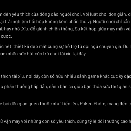
m đến yêu thích của đông đảo người chơi. Với luật chơi đơn giản, d
lại trải nghiệm hồi hộp không kém phần thú vị. Người chơi chỉ cần
i) hay nhỏ (Xỉu) để giành chiến thắng. Sự kết hợp giữa may mắn và
 cược.
sắc nét, thiết kế đẹp mắt cùng sự hỗ trợ từ đội ngũ chuyên gia. Dù l
m nhận sức hút của trò chơi tài xỉu tại đây.
thích tài xỉu, nơi đây còn sở hữu nhiều sảnh game khác cực kỳ đặc
ho phần thưởng hấp dẫn, sảnh bắn cá giúp bạn thỏa sức thư giãn 
e bài dân gian quen thuộc như Tiến lên, Poker, Phỏm, mang đến 
hử vận may với những con số yêu thích, cùng tỷ lệ đổi thưởng cao 