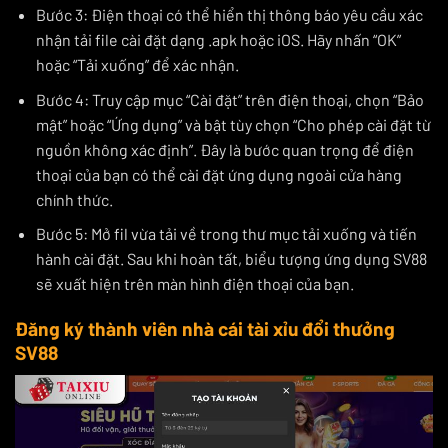
Bước 3: Điện thoại có thể hiển thị thông báo yêu cầu xác
nhận tải file cài đặt dạng .apk hoặc iOS. Hãy nhấn “OK”
hoặc “Tải xuống” để xác nhận.
Bước 4: Truy cập mục “Cài đặt” trên điện thoại, chọn “Bảo
mật” hoặc “Ứng dụng” và bật tùy chọn “Cho phép cài đặt từ
nguồn không xác định”. Đây là bước quan trọng để điện
thoại của bạn có thể cài đặt ứng dụng ngoài cửa hàng
chính thức.
Bước 5: Mở fil vừa tải về trong thư mục tải xuống và tiến
hành cài đặt. Sau khi hoàn tất, biểu tượng ứng dụng SV88
sẽ xuất hiện trên màn hình điện thoại của bạn.
Đăng ký thành viên nhà cái tài xỉu đổi thưởng
SV88