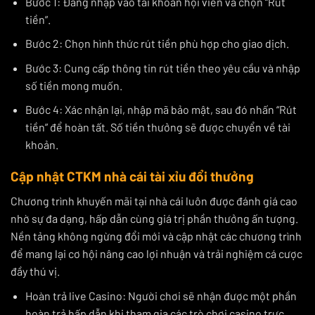
Bước 1: Đăng nhập vào tài khoản hội viên và chọn “Rút
tiền”.
Bước 2: Chọn hình thức rút tiền phù hợp cho giao dịch.
Bước 3: Cung cấp thông tin rút tiền theo yêu cầu và nhập
số tiền mong muốn.
Bước 4: Xác nhận lại, nhập mã bảo mật, sau đó nhấn “Rút
tiền” để hoàn tất. Số tiền thưởng sẽ được chuyển về tài
khoản.
Cập nhật CTKM nhà cái tài xỉu đổi thưởng
Chương trình khuyến mãi tại nhà cái luôn được đánh giá cao
nhờ sự đa dạng, hấp dẫn cùng giá trị phần thưởng ấn tượng.
Nền tảng không ngừng đổi mới và cập nhật các chương trình
để mang lại cơ hội nâng cao lợi nhuận và trải nghiệm cá cược
đầy thú vị.
Hoàn trả live Casino: Người chơi sẽ nhận được một phần
hoàn trả hấp dẫn khi tham gia các trò chơi casino trực