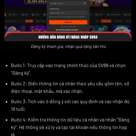
Đăng ký tham gia, nhận quà tặng tân thủ
Bước 1: Truy cập vào trang chính thức của SV88 và chọn
“Đăng ký”.
Bước 2: Điền thông tin cá nhân theo yêu cầu gồm tên, số
điện thoại, mật khẩu, mã xác nhận.
Bước 3: Tích vào ô đồng ý với các quy định và xác nhận đủ
18 tuổi.
Bước 4: Kiểm tra thông tin dữ liệu cá nhân và nhấn “Đăng
ký”. Hệ thống sẽ xử lý và tạo tài khoản nếu thông tin hợp
lệ.