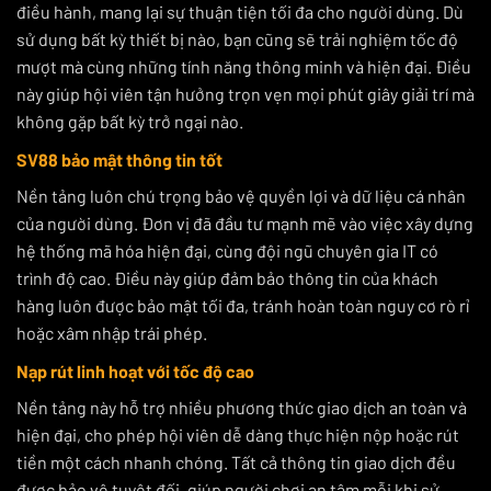
điều hành, mang lại sự thuận tiện tối đa cho người dùng. Dù
sử dụng bất kỳ thiết bị nào, bạn cũng sẽ trải nghiệm tốc độ
mượt mà cùng những tính năng thông minh và hiện đại. Điều
này giúp hội viên tận hưởng trọn vẹn mọi phút giây giải trí mà
không gặp bất kỳ trở ngại nào.
SV88 bảo mật thông tin tốt
Nền tảng luôn chú trọng bảo vệ quyền lợi và dữ liệu cá nhân
của người dùng. Đơn vị đã đầu tư mạnh mẽ vào việc xây dựng
hệ thống mã hóa hiện đại, cùng đội ngũ chuyên gia IT có
trình độ cao. Điều này giúp đảm bảo thông tin của khách
hàng luôn được bảo mật tối đa, tránh hoàn toàn nguy cơ rò rỉ
hoặc xâm nhập trái phép.
Nạp rút linh hoạt với tốc độ cao
Nền tảng này hỗ trợ nhiều phương thức giao dịch an toàn và
hiện đại, cho phép hội viên dễ dàng thực hiện nộp hoặc rút
tiền một cách nhanh chóng. Tất cả thông tin giao dịch đều
được bảo vệ tuyệt đối, giúp người chơi an tâm mỗi khi sử