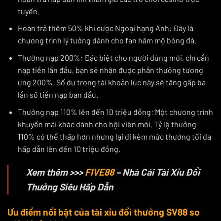
tuyến.
Hoàn trả thêm 50% khi cược Ngoại hạng Anh: Đây là
chương trình lý tưởng dành cho fan hâm mộ bóng đá.
Thưởng nạp 200%: Đặc biệt cho người dùng mới, chỉ cần
nạp tiền lần đầu, bạn sẽ nhận được phần thưởng tương
ứng 200%. Số dư trong tài khoản lúc này sẽ tăng gấp ba
lần số tiền nạp ban đầu.
Thưởng nạp 110% lên đến 10 triệu đồng: Một chương trình
khuyến mãi khác dành cho hội viên mới. Tỷ lệ thưởng
110% có thể thấp hơn nhưng lại đi kèm mức thưởng tối đa
hấp dẫn lên đến 10 triệu đồng.
Xem thêm >>>
FIVE88
– Nhà Cái Tài Xỉu Đổi
Thưởng Siêu Hấp Dẫn
Ưu điểm nổi bật của tài xỉu đổi thưởng SV88 so