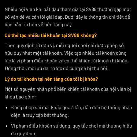
Nhiều hội viên khi bắt đầu tham gia tại SV88 thường gặp một
số vấn đề và cần lời giải đáp. Dưới đây là thông tin chi tiết để
bạn nắm rõ hơn về nền tảng này.
Có thể tạo nhiều tài khoản tại SV88 không?
Theo quy định từ đơn vị, mỗi người chơi chỉ được phép sở
hữu duy nhất một tài khoản. Việc tạo nhiều tài khoản cùng
lúc là vi phạm điều khoản và có thể khiến tài khoản bị khóa.
Đồng thời, mọi ưu đãi trước đó cũng sẽ bị thu hồi.
Lý do tài khoản tại nền tảng của tôi bị khóa?
Một số nguyên nhân phổ biến khiến tài khoản của hội viên bị
khóa bao gồm:
Đăng nhập sai mật khẩu quá 3 lần, dẫn đến hệ thống nhận
diện là truy cập bất thường.
Vi phạm điều khoản sử dụng, quy tắc chơi mà thương hiệu
đã quy định.