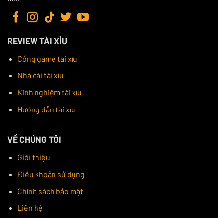
REVIEW TÀI XỈU
Cổng game tài xỉu
Nhà cái tài xỉu
Kinh nghiệm tài xỉu
Hướng dẫn tài xỉu
VỀ CHÚNG TÔI
Giới thiệu
Điều khoản sử dụng
Chính sách bảo mật
Liên hệ