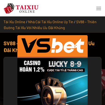
Skip
to
content
Tài Xỉu Online
/
Nhà Cái Tài Xỉu Online Uy Tín
/
SV88 – Thiên
Đường Tài Xỉu Với Nhiều Ưu Đãi Khủng
SV88 – Thiên Đường Tài Xỉu Với Nhiều Ưu
×
Đãi Khủng
TÀI XỈU SV88
4.8/5