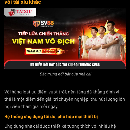
với tài xỉu khác
Đặc trưng nổi bật của nhà cái
Với hàng loạt ưu điểm vượt trội, nền tảng đã khẳng định vị
thế là một điểm đến giải trí chuyên nghiệp, thu hút lượng lớn
hội viên tham gia mỗi ngày.
Hệ thống ứng dụng tối ưu, phù hợp mọi thiết bị
Ứng dụng nhà cái được thiết kế tương thích với nhiều hệ