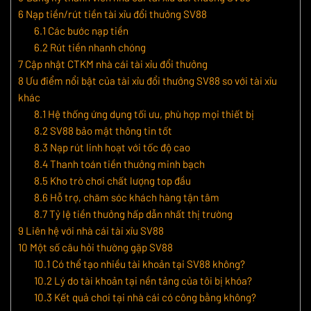
6
Nạp tiền/rút tiền tài xỉu đổi thưởng SV88
6.1
Các bước nạp tiền
6.2
Rút tiền nhanh chóng
7
Cập nhật CTKM nhà cái tài xỉu đổi thưởng
8
Ưu điểm nổi bật của tài xỉu đổi thưởng SV88 so với tài xỉu
khác
8.1
Hệ thống ứng dụng tối ưu, phù hợp mọi thiết bị
8.2
SV88 bảo mật thông tin tốt
8.3
Nạp rút linh hoạt với tốc độ cao
8.4
Thanh toán tiền thưởng minh bạch
8.5
Kho trò chơi chất lượng top đầu
8.6
Hỗ trợ, chăm sóc khách hàng tận tâm
8.7
Tỷ lệ tiền thưởng hấp dẫn nhất thị trường
9
Liên hệ với nhà cái tài xỉu SV88
10
Một số câu hỏi thường gặp SV88
10.1
Có thể tạo nhiều tài khoản tại SV88 không?
10.2
Lý do tài khoản tại nền tảng của tôi bị khóa?
10.3
Kết quả chơi tại nhà cái có công bằng không?