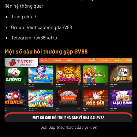
liên hệ thông qua:
Trang chủ: /
Group: /dinhcaobongdaSV88
Telegram: /sv88hotro
Một số câu hỏi thường gặp SV88
Giải đáp thắc mắc của hội viên