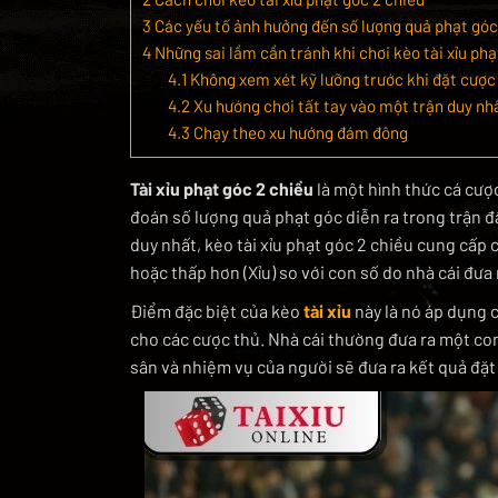
3
Các yếu tố ảnh hưởng đến số lượng quả phạt góc
4
Những sai lầm cần tránh khi chơi kèo tài xỉu phạ
4.1
Không xem xét kỹ lưỡng trước khi đặt cược
4.2
Xu hướng chơi tất tay vào một trận duy nh
4.3
Chạy theo xu hướng đám đông
Tài xỉu phạt góc 2 chiều
là một hình thức cá cược
đoán số lượng quả phạt góc diễn ra trong trận đ
duy nhất, kèo tài xỉu phạt góc 2 chiều cung cấp 
hoặc thấp hơn (Xỉu) so với con số do nhà cái đưa 
Điểm đặc biệt của kèo
tài xỉu
này là nó áp dụng c
cho các cược thủ. Nhà cái thường đưa ra một con
sân và nhiệm vụ của người sẽ đưa ra kết quả đặt