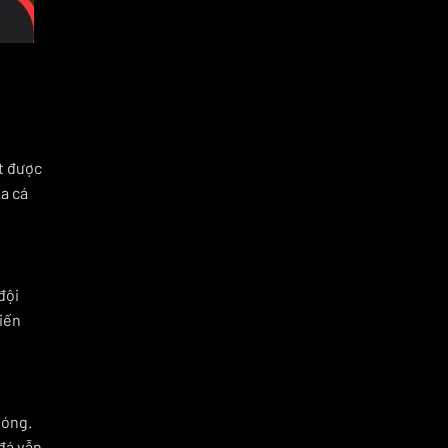
t được
ia cá
đội
iến
hóng.
 đá vẫn