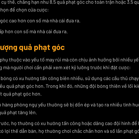
ố cụ thể, chẳng hạn như 8.5 quả phạt góc cho toàn trận hoặc 3.5 q
 chọn để chọn cửa cược:
 góc cao hơn con số mà nhà cái đưa ra.
ấp hơn con số mà nhà cái đưa ra.
lượng quả phạt góc
 phụ thuộc vào yếu tố may rủi mà còn chịu ảnh hưởng bởi nhiều yế
g mà người chơi cần phải xem xét kỹ lưỡng trước khi đặt cược:
ội bóng có xu hướng tấn công biên nhiều, sử dụng các cầu thủ chạ
iều quả phạt góc hơn. Trong khi đó, những đội bóng thiên về lối k
ít quả phạt góc hơn.
 hàng phòng ngự yếu thường sẽ bị dồn ép và tạo ra nhiều tình h
uả phạt tăng lên.
trước, họ thường có xu hướng tấn công hoặc dâng cao đội hình để 
có lợi thế dẫn bàn, họ thường chơi chắc chắn hơn và số lần phạt g