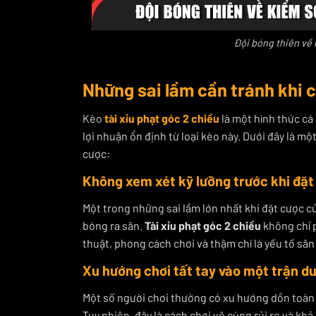
Đội bóng thiên về 
Những sai lầm cần tránh khi c
Kèo
tài xỉu phạt góc 2 chiều
là một hình thức cá
lợi nhuận ổn định từ loại kèo này. Dưới đây là m
cược:
Không xem xét kỹ lưỡng trước khi đặt
Một trong những sai lầm lớn nhất khi đặt cược củ
bóng ra sân.
Tài xỉu phạt góc 2 chiều
không chỉ 
thuật, phong cách chơi và thậm chí là yếu tố sân 
Xu hướng chơi tất tay vào một trận d
Một số người chơi thường có xu hướng dồn toàn 
Tuy nhiên, đây là cách chơi vô cùng rủi ro và kh