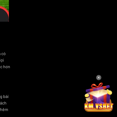
a có
lợi
ác hơn
✕
g bài
hách
thêm