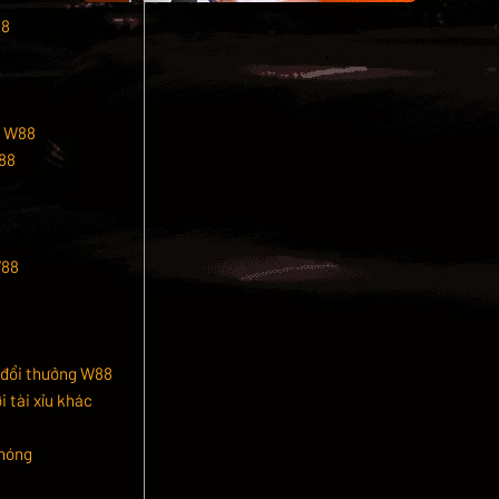
88
g W88
W88
W88
u đổi thưởng W88
i tài xỉu khác
chóng