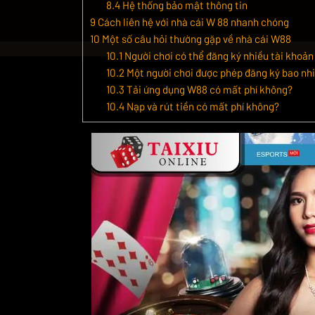
8.4
Hệ thống bảo mật thông tin
9
Cách liên hệ với nhà cái W 88 nhanh chóng
10
Một số câu hỏi thường gặp về nhà cái W88
10.1
Người chơi có thể đăng ký nhiều tài khoả
10.2
Một người chơi được phép đăng ký bao nh
10.3
Tải ứng dụng W88 có mất phí không?
10.4
Nạp và rút tiền có mất phí không?