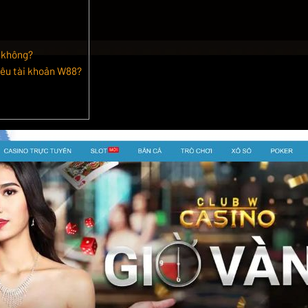
n không?
iêu tài khoản W88?