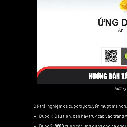
Hướng d
Để trải nghiệm cá cược trực tuyến mượt mà hơn,
Bước 1: Đầu tiên, bạn hãy truy cập vào trang
Bước 2:
W88
cung cấp ứng dụng cho cả Androi