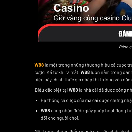
Đánh gi
W88
là một trong những thương hiệu cá cược tr
cược. Kể từ khi ra mắt,
W88
luôn nằm trong danh 
hiệu này chính thức gia nhập thị trường vào năm 2
Điều đặc biệt tại
W88
là nhà cái đã được công nhậ
Hệ thống cá cược của mà cái được chứng nhậ
W88
cũng nhận được giấy phép hoạt động từ 
đối cho người chơi.
Một trong những điểm mạnh của sân chơi chính l