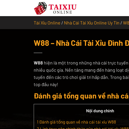
Skip
to
content
Tài Xỉu Online
/
Nhà Cái Tài Xỉu Online Uy Tín
/
W8
W88 – Nhà Cái Tài Xỉu Đình 
W88
hiện là một trong những nhà cái trực tuyến
nhiều quốc gia. Nền tảng mang đến hàng loạt dị
tuyến đến các trò chơi giải trí hấp dẫn. Trong bài
top đầu này!
Đánh giá tổng quan về nhà cái
Nội dung chính
1
Đánh giá tổng quan về nhà cái tài xỉu W88
2
Link truy cập chính thức của nhà cái tài xỉu W88