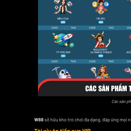
Các sản ph
W88
sở hữu kho trò chơi đa dạng, đáp ứng mọi nhu
Tài xỉu ăn tiền cực VIP