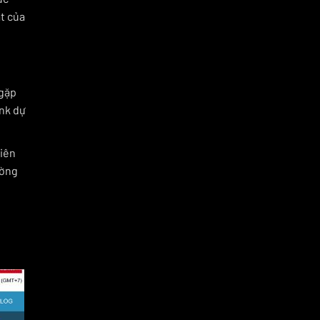
t của
 gặp
ink dự
viên
ường