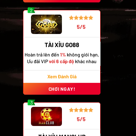
2
5/5
TÀI XỈU GO88
Hoàn trả lên đến
1%
không giới hạn,
Ưu đãi VIP
với 6 cấp độ
khác nhau
Xem Đánh Giá
CHƠI NGAY!
3
5/5